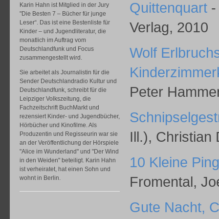
Quittenquart
-
Karin Hahn ist Mitglied in der Jury
"Die Besten 7 – Bücher für junge
Leser“. Das ist eine Bestenliste für
Verlag, 2010
Kinder – und Jugendliteratur, die
monatlich im Auftrag vom
Wolf Erlbruch
Deutschlandfunk und Focus
zusammengestellt wird.
Kinderzimmer
Sie arbeitet als Journalistin für die
Sender Deutschlandradio Kultur und
Peter Hammer
Deutschlandfunk, schreibt für die
Leipziger Volkszeitung, die
Fachzeitschrift BuchMarkt und
Schnipselgest
rezensiert Kinder- und Jugendbücher,
Hörbücher und Kinofilme. Als
Ill.), Christia
Produzentin und Regisseurin war sie
an der Veröffentlichung der Hörspiele
"Alice im Wunderland" und "Der Wind
10 Kleine Pin
in den Weiden" beteiligt. Karin Hahn
ist verheiratet, hat einen Sohn und
Fromental, Joe
wohnt in Berlin.
Gute Nacht, C