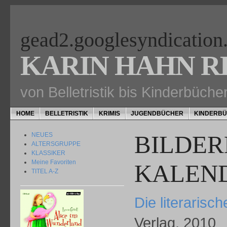
gead2.googlesyndication
KARIN HAHN R
von Belletristik bis Kinderbüch
HOME
BELLETRISTIK
KRIMIS
JUGENDBÜCHER
KINDERB
BILDE
NEUES
ALTERSGRUPPE
KLASSIKER
Meine Favoriten
KALEN
TITEL A-Z
Die literarisc
Verlag, 2010